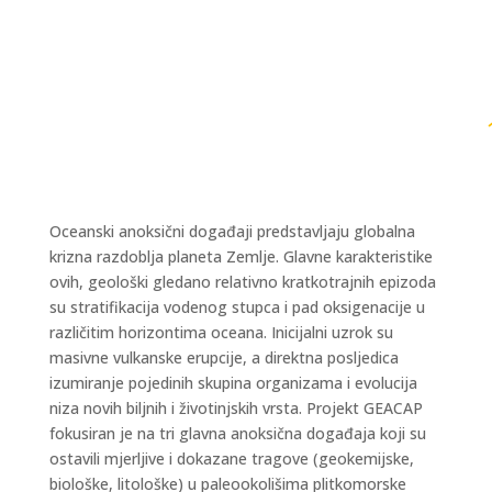
Oceanski anoksični događaji predstavljaju globalna
krizna razdoblja planeta Zemlje. Glavne karakteristike
ovih, geološki gledano relativno kratkotrajnih epizoda
su stratifikacija vodenog stupca i pad oksigenacije u
različitim horizontima oceana. Inicijalni uzrok su
masivne vulkanske erupcije, a direktna posljedica
izumiranje pojedinih skupina organizama i evolucija
niza novih biljnih i životinjskih vrsta. Projekt GEACAP
fokusiran je na tri glavna anoksična događaja koji su
ostavili mjerljive i dokazane tragove (geokemijske,
biološke, litološke) u paleookolišima plitkomorske