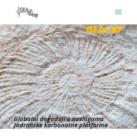
GEACAP
Globalni događaji u naslagama
Jadranske karbonatne platforme