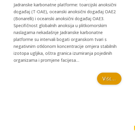
Jadranske karbonatne platforme: toarcijski anoksični
događaj (T-OAE), oceanski anoksični događaj OAE2
(Bonarelli) i oceanski anoksični događaj OAE3.
Specifičnost globalnih anoksija u plitkomorskim
naslagama nekadašnje Jadranske karbonatne
platforme su intervali bogati organskom tvari s
negativnim otklonom koncentracije omjera stabilnih
izotopa ugljika, oštra granica izumiranja pojedinih
organizama i promjene facijesa…
Više...